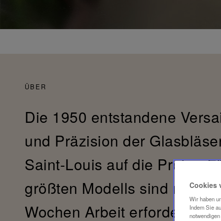
ÜBER
Die 1950 entstandene Versail
und Präzision der Glasbläse
Saint-Louis auf die Probe: F
größten Modells sind nicht w
Cookies 
Wir haben un
Wochen Arbeit erforderlich.
Indem Sie au
notwendigen 