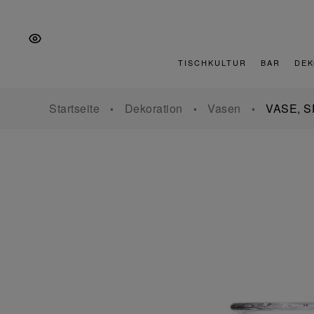
Zur
Zum
Zur
Hauptnavigation
Inhalt
Fußzeile
springen
springen
springen
TISCHKULTUR
BAR
DEK
Startseite
Dekoration
Vasen
VASE, S