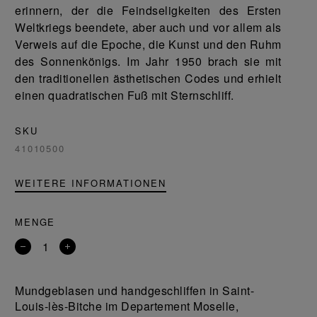
erinnern, der die Feindseligkeiten des Ersten
Weltkriegs beendete, aber auch und vor allem als
Verweis auf die Epoche, die Kunst und den Ruhm
des Sonnenkönigs. Im Jahr 1950 brach sie mit
den traditionellen ästhetischen Codes und erhielt
einen quadratischen Fuß mit Sternschliff.
SKU
41010500
WEITERE INFORMATIONEN
MENGE
Entfernen
Ein
Sie
Produkt
ein
hinzufügen
Mundgeblasen und handgeschliffen in Saint-
Produkt
Louis-lès-Bitche im Departement Moselle,