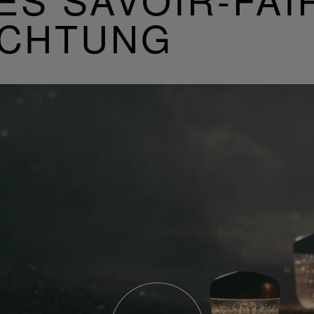
UCHTUNG
Video
abspielen
YouTube-
Video,