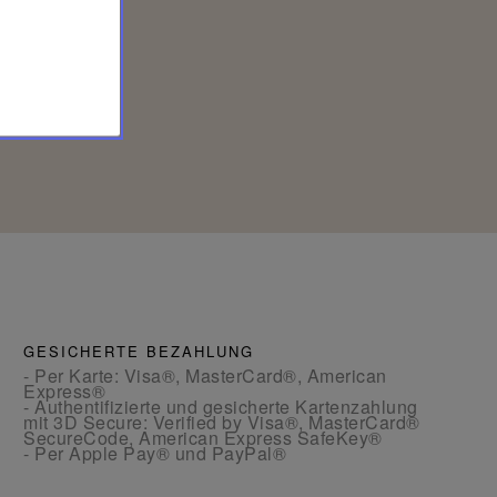
GESICHERTE BEZAHLUNG
- Per Karte: Visa®, MasterCard®, American
Express®
- Authentifizierte und gesicherte Kartenzahlung
mit 3D Secure: Verified by Visa®, MasterCard®
SecureCode, American Express SafeKey®
- Per Apple Pay® und PayPal®