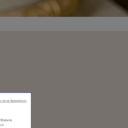
en ohne Akzeptieren
r Website
ich