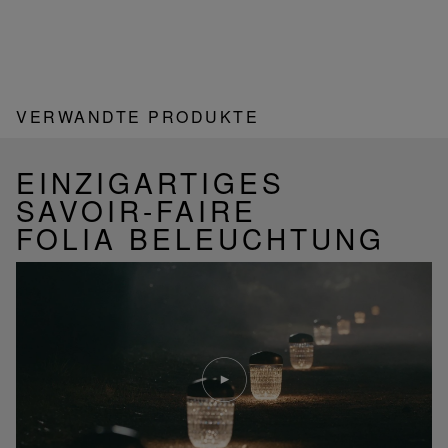
VERWANDTE PRODUKTE
EINZIGARTIGES
SAVOIR-FAIRE
FOLIA BELEUCHTUNG
Video
abspielen
YouTube-
Video,
Folia
Mini-