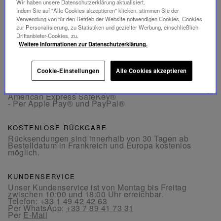
Wir haben unsere Datenschutzerklärung aktualisiert.
Indem Sie auf "Alle Cookies akzeptieren" klicken, stimmen Sie der
ABMESSUNGEN
Verwendung von für den Betrieb der Website notwendigen Cookies, Cookies
zur Personalisierung, zu Statistiken und gezielter Werbung, einschließlich
Drittanbieter-Cookies, zu.
Weitere Informationen zur Datenschutzerklärung.
GESICHERTE BEZAHLUNG
Cookie-Einstellungen
Alle Cookies akzeptieren
- Per Karte: Visa®, MasterCard®, American Express®
- Authentifizierte und gesicherte Kartenzahlung mit 3D
Secure: Verified by Visa®, MasterCard® SecureCode,
American Express SafeKey®
- Per Apple Pay® und PayPal®
KOSTENLOSE RÜCKGABE
Rücksendungen sind innerhalb von 30 Tagen ab
Bestelldatum in Frankreich und Europa kostenlos
möglich.
KUNDENSERVICE
Unser Kundenservice ist von Montag bis Freitag
zwischen 10:00 und 18:00 Uhr erreichbar.
Telefon:
+33 1 49 42 42 63
Per WhatsApp:
+33 7 89 41 73 31
Per
E-Mail