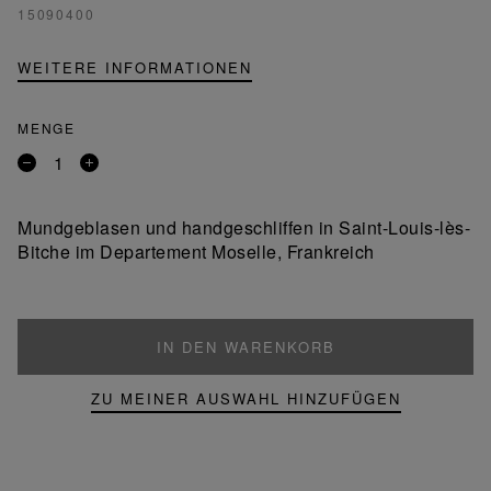
15090400
WEITERE INFORMATIONEN
MENGE
Entfernen
Ein
Sie
Produkt
ein
hinzufügen
Mundgeblasen und handgeschliffen in Saint-Louis-lès-
Produkt
Bitche im Departement Moselle, Frankreich
IN DEN WARENKORB
ZU MEINER AUSWAHL HINZUFÜGEN