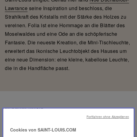
Lawrance
seine Inspiration und beschloss, die
Strahlkraft des Kristalls mit der Stärke des Holzes zu
vereinen. Folia ist eine Hommage an die Blätter des
Moselwaldes und eine Ode an die schöpferische
Fantasie. Die neueste Kreation, die Mini-Tischleuchte,
erweitert das ikonische Leuchtobjekt des Hauses um
eine neue Dimension: eine kleine, kabellose Leuchte,
die in die Handfläche passt.
BESCHREIBUNG
Fortfahren ohne Akzeptieren
INFORMATIONEN
Cookies von SAINT-LOUIS.COM