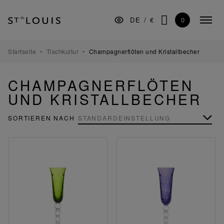
Zur
Zum
Zur
Hauptnavigation
Inhalt
Fußzeile
0
DE
/
€
Menü
springen
springen
springen
SUCHE
minim
TISCHKULTUR
Startseite
Tischkultur
Champagnerflöten und Kristallbecher
BAR
CHAMPAGNERFLÖTEN
DEKORATION
UND KRISTALLBECHER
BELEUCHTUNG
SORTIEREN NACH
GESCHENKE
MUSEUM
MANUFAKTUR
GESCHÄFTSKUNDEN