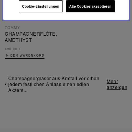
Cookie-Einstellungen
Alle Cookies akzeptieren
KULTOBJEKT
TOMMY
CHAMPAGNERFLÖTE,
AMETHYST
490,00 €
IN DEN WARENKORB
Champagnergläser aus Kristall verleihen
jedem festlichen Anlass einen edlen
Akzent...