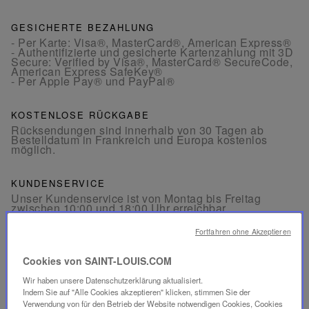
GESICHERTE BEZAHLUNG
- Per Karte: Visa®, MasterCard®, American Express®
- Authentifizierte und gesicherte Kartenzahlung mit 3D
Secure: Verified by Visa®, MasterCard® SecureCode,
American Express SafeKey®
- Per Apple Pay® und PayPal®
KOSTENLOSE RÜCKGABE
Rücksendungen sind innerhalb von 30 Tagen ab
Bestelldatum in Frankreich und Europa kostenlos
möglich.
KUNDENSERVICE
Unser Kundenservice ist von Montag bis Freitag
zwischen 10:00 und 18:00 Uhr erreichbar.
Telefon:
+33 1 49 42 42 63
Per WhatsApp:
+33 7 89 41 73 31
Fortfahren ohne Akzeptieren
Per
E-Mail
Cookies von SAINT-LOUIS.COM
Wir haben unsere Datenschutzerklärung aktualisiert.
Indem Sie auf "Alle Cookies akzeptieren" klicken, stimmen Sie der
Verwendung von für den Betrieb der Website notwendigen Cookies, Cookies