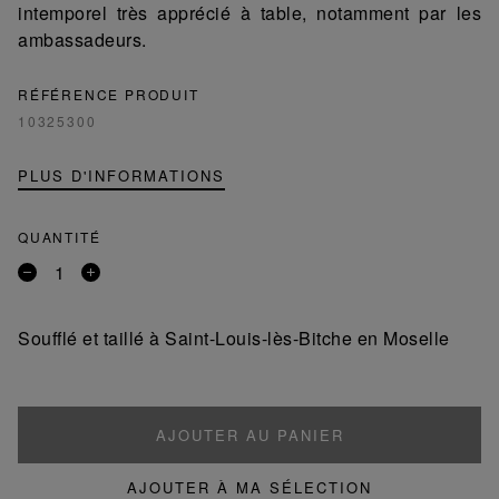
intemporel très apprécié à table, notamment par les
ambassadeurs.
RÉFÉRENCE PRODUIT
10325300
PLUS D'INFORMATIONS
QUANTITÉ
Retirer
Ajouter
un
un
produit
produit
Soufflé et taillé à Saint-Louis-lès-Bitche en Moselle
AJOUTER AU PANIER
AJOUTER À MA SÉLECTION