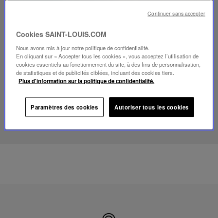
Continuer sans accepter
Lire
Cookies SAINT-LOUIS.COM
la
video
Nous avons mis à jour notre politique de confidentialité.
Youtube
En cliquant sur « Accepter tous les cookies », vous acceptez l’utilisation de
video,
cookies essentiels au fonctionnement du site, à des fins de personnalisation,
Folia
de statistiques et de publicités ciblées, incluant des cookies tiers.
mini
Plus d'information sur la politique de confidentialité.
portable
lamp
Paramètres des cookies
Autoriser tous les cookies
DÉCOUVRIR NOTRE SAVOIR-FAIRE
Made