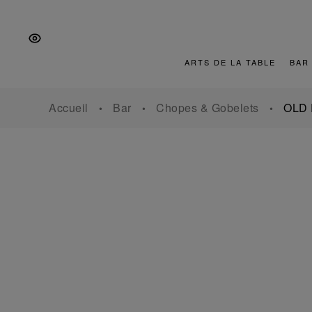
Aller
Aller
Aller
à
au
au
la
contenu
pied
navigation
de
ARTS DE LA TABLE
BAR
principale
page
Accueil
Bar
Chopes & Gobelets
OLD