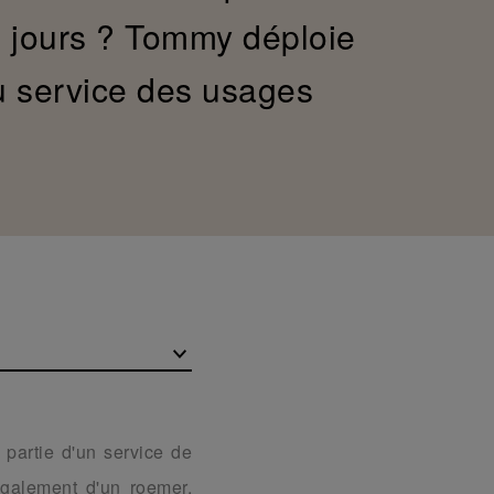
s jours ? Tommy déploie
u service des usages
 partie d'un service de
également d'un roemer,