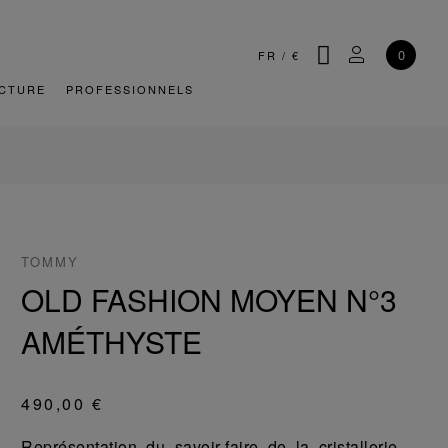
CHERCHER
MON COMP
0
FR
/
€
CTURE
PROFESSIONNELS
TOMMY
OLD FASHION MOYEN N°3
AMÉTHYSTE
490,00 €
Représentation du savoir-faire de la cristallerie