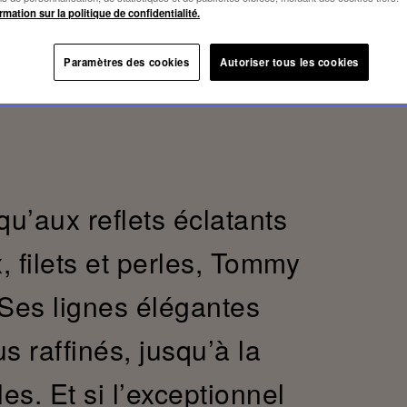
rmation sur la politique de confidentialité.
Paramètres des cookies
Autoriser tous les cookies
qu’aux reflets éclatants
, filets et perles, Tommy
 Ses lignes élégantes
us raffinés, jusqu’à la
es. Et si l’exceptionnel