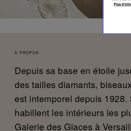
Plus d'info
À PROPOS
Depuis sa base en étoile jus
des tailles diamants, biseaux
est intemporel depuis 1928.
habillent les intérieurs les pl
Galerie des Glaces à Versaill