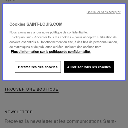
Téléphone au
+33 1 49 42 42 63
.
Continuer sans accepter
Whatsapp au
+33 7 89 41 73 31
.
Cookies SAINT-LOUIS.COM
CONTACTEZ-NOUS
Nous avons mis à jour notre politique de confidentialité.
En cliquant sur « Accepter tous les cookies », vous acceptez l’utilisation de
cookies essentiels au fonctionnement du site, à des fins de personnalisation,
de statistiques et de publicités ciblées, incluant des cookies tiers.
NOS POINTS DE VENTE
Plus d'information sur la politique de confidentialité.
Découvrez la liste de nos boutiques à travers le monde
Paramètres des cookies
Autoriser tous les cookies
et trouvez la boutique Saint-Louis la plus proche de
chez vous.
TROUVER UNE BOUTIQUE
NEWSLETTER
Recevez la newsletter et les communications Saint-