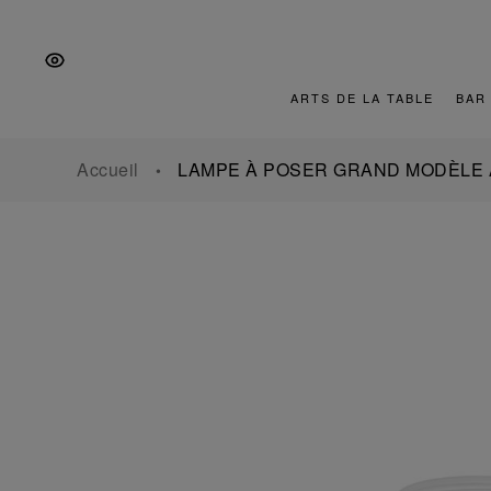
Aller
Aller
Aller
à
au
au
la
contenu
pied
navigation
de
ARTS DE LA TABLE
BAR
principale
page
Accueil
LAMPE À POSER GRAND MODÈLE 