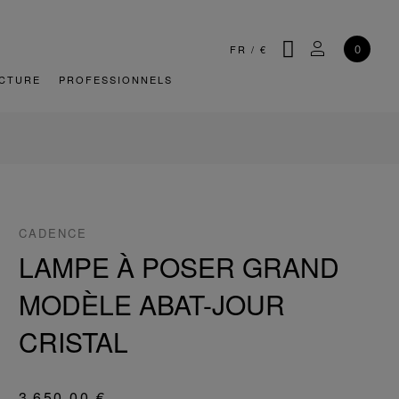
CHERCHER
MON COMP
0
FR
/
€
CTURE
PROFESSIONNELS
CADENCE
LAMPE À POSER GRAND
MODÈLE ABAT-JOUR
CRISTAL
3 650,00 €