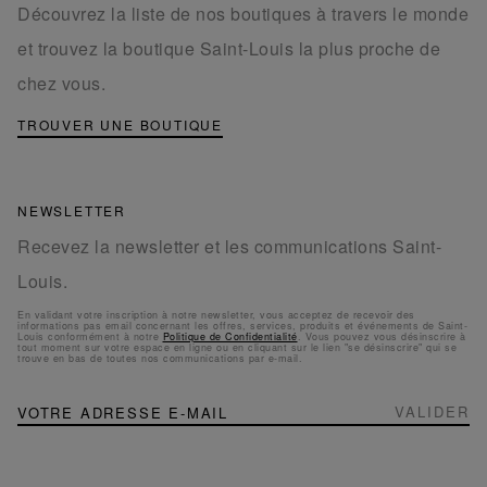
Découvrez la liste de nos boutiques à travers le monde
et trouvez la boutique Saint-Louis la plus proche de
chez vous.
TROUVER UNE BOUTIQUE
NEWSLETTER
Recevez la newsletter et les communications Saint-
Louis.
En validant votre inscription à notre newsletter, vous acceptez de recevoir des
informations pas email concernant les offres, services, produits et événements de Saint-
Louis conformément à notre
Politique de Confidentialité
. Vous pouvez vous désinscrire à
tout moment sur votre espace en ligne ou en cliquant sur le lien "se désinscrire" qui se
trouve en bas de toutes nos communications par e-mail.
NEWSLETTER
Inscription
VALIDER
à
notre
newsletter