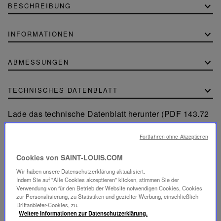
BESCHREIBUNG
INFORMATIONEN
ABMESSUNGEN
TECHNISCHES DATENBLATT
Lade das technische Datenblatt herunter (PDF 143.72
KB)
Fortfahren ohne Akzeptieren
Cookies von SAINT-LOUIS.COM
Wir haben unsere Datenschutzerklärung aktualisiert.
Indem Sie auf "Alle Cookies akzeptieren" klicken, stimmen Sie der
GESICHERTE BEZAHLUNG
Verwendung von für den Betrieb der Website notwendigen Cookies, Cookies
- Per Karte: Visa®, MasterCard®, American Express®
zur Personalisierung, zu Statistiken und gezielter Werbung, einschließlich
- Authentifizierte und gesicherte Kartenzahlung mit 3D
Drittanbieter-Cookies, zu.
Secure: Verified by Visa®, MasterCard® SecureCode,
American Express SafeKey®
Weitere Informationen zur Datenschutzerklärung.
- Per Apple Pay® und PayPal®