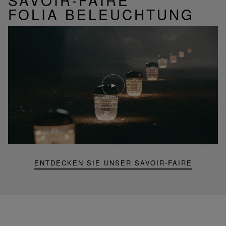
SAVOIR-FAIRE
FOLIA BELEUCHTUNG
Video
abspielen
YouTube-
Video,
Folia
Mini-
Portable-
Lampe
ENTDECKEN SIE UNSER SAVOIR-FAIRE