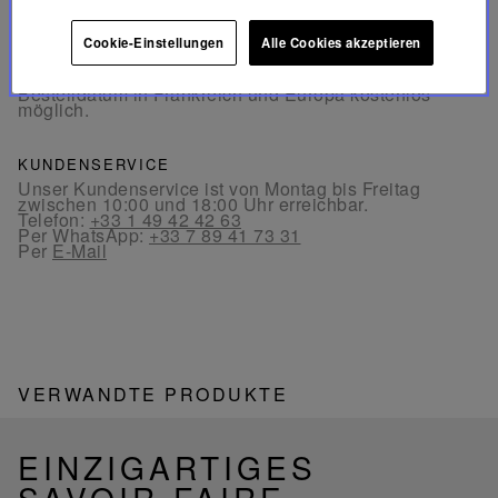
Cookie-Einstellungen
Alle Cookies akzeptieren
KOSTENLOSE RÜCKGABE
Rücksendungen sind innerhalb von 30 Tagen ab
Bestelldatum in Frankreich und Europa kostenlos
möglich.
KUNDENSERVICE
Unser Kundenservice ist von Montag bis Freitag
zwischen 10:00 und 18:00 Uhr erreichbar.
Telefon:
+33 1 49 42 42 63
Per WhatsApp:
+33 7 89 41 73 31
Per
E-Mail
VERWANDTE PRODUKTE
EINZIGARTIGES