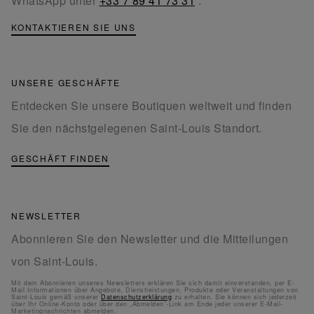
WhatsApp unter
+33 7 89 41 73 31
.
KONTAKTIEREN SIE UNS
UNSERE GESCHÄFTE
Entdecken Sie unsere Boutiquen weltweit und finden
Sie den nächstgelegenen Saint-Louis Standort.
GESCHÄFT FINDEN
NEWSLETTER
Abonnieren Sie den Newsletter und die Mitteilungen
von Saint-Louis.
Mit dem Abonnieren unseres Newsletters erklären Sie sich damit einverstanden, per E-
Mail Informationen über Angebote, Dienstleistungen, Produkte oder Veranstaltungen von
Saint-Louis gemäß unserer
Datenschutzerklärung
zu erhalten. Sie können sich jederzeit
über Ihr Online-Konto oder über den „Abmelden“-Link am Ende jeder unserer E-Mail-
Marketingnachrichten abmelden.