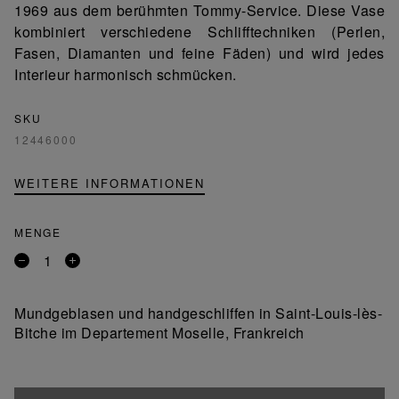
1969 aus dem berühmten Tommy-Service. Diese Vase
kombiniert verschiedene Schlifftechniken (Perlen,
Fasen, Diamanten und feine Fäden) und wird jedes
Interieur harmonisch schmücken.
SKU
12446000
WEITERE INFORMATIONEN
MENGE
Entfernen
Ein
Sie
Produkt
ein
hinzufügen
Mundgeblasen und handgeschliffen in Saint-Louis-lès-
Produkt
Bitche im Departement Moselle, Frankreich