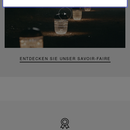
Video
abspielen
YouTube-
Video,
Folia
Mini-
Portable-
Lampe
ENTDECKEN SIE UNSER SAVOIR-FAIRE
Hergestellt
in
Frankreich