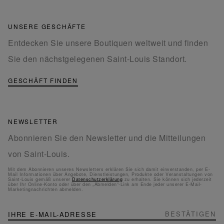
UNSERE GESCHÄFTE
Entdecken Sie unsere Boutiquen weltweit und finden
Sie den nächstgelegenen Saint-Louis Standort.
GESCHÄFT FINDEN
NEWSLETTER
Abonnieren Sie den Newsletter und die Mitteilungen
von Saint-Louis.
Mit dem Abonnieren unseres Newsletters erklären Sie sich damit einverstanden, per E-
Mail Informationen über Angebote, Dienstleistungen, Produkte oder Veranstaltungen von
Saint-Louis gemäß unserer
Datenschutzerklärung
zu erhalten. Sie können sich jederzeit
über Ihr Online-Konto oder über den „Abmelden“-Link am Ende jeder unserer E-Mail-
Marketingnachrichten abmelden.
NEWSLETTER
Melden
BESTÄTIGEN