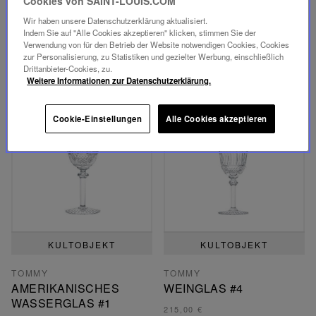
Cookies von SAINT-LOUIS.COM
235,00 €
225,00 €
Wir haben unsere Datenschutzerklärung aktualisiert.
NICHT AUF LAGER
NICHT AUF LAGER
Indem Sie auf "Alle Cookies akzeptieren" klicken, stimmen Sie der
Verwendung von für den Betrieb der Website notwendigen Cookies, Cookies
zur Personalisierung, zu Statistiken und gezielter Werbung, einschließlich
Drittanbieter-Cookies, zu.
Weitere Informationen zur Datenschutzerklärung.
Cookie-Einstellungen
Alle Cookies akzeptieren
KULTOBJEKT
KULTOBJEKT
TOMMY
TOMMY
AMERIKANISCHES
WEINGLAS #4
WASSERGLAS #1
215,00 €