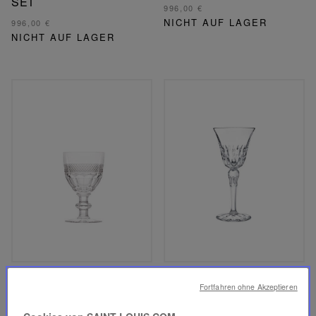
SET
996,00 €
NICHT AUF LAGER
996,00 €
NICHT AUF LAGER
TRIANON
STELLA
Fortfahren ohne Akzeptieren
AMERIKANISCHES
AMERIKANISCHES
WASSERGLAS #1
WASSERGLAS #1