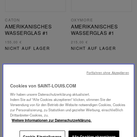
CATON
OXYMORE
AMERIKANISCHES
AMERIKANISCHES
WASSERGLAS #1
WASSERGLAS #1
155,00 €
215,00 €
NICHT AUF LAGER
NICHT AUF LAGER
Fortfahren ohne Akzeptieren
Cookies von SAINT-LOUIS.COM
Wir haben unsere Datenschutzerklärung aktualisiert.
Indem Sie auf "Alle Cookies akzeptieren" klicken, stimmen Sie der
Verwendung von für den Betrieb der Website notwendigen Cookies, Cookies
zur Personalisierung, zu Statistiken und gezielter Werbung, einschließlich
Drittanbieter-Cookies, zu.
Weitere Informationen zur Datenschutzerklärung.
Cookie-Einstellungen
Alle Cookies akzeptieren