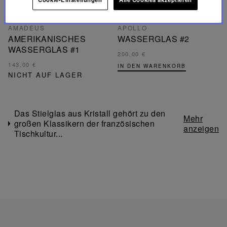
AMADEUS
APOLLO
AMERIKANISCHES
WASSERGLAS #2
WASSERGLAS #1
200,00 €
143,00 €
IN DEN WARENKORB
NICHT AUF LAGER
Das Stielglas aus Kristall gehört zu den
großen Klassikern der französischen
Tischkultur...