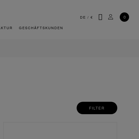
SUCHE
MEIN KONT
0
DE
/
€
AKTUR
GESCHÄFTSKUNDEN
FILTER