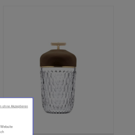
en ohne Akzeptieren
r Website
ich