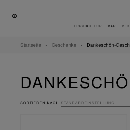
Zur
Zum
Zur
Hauptnavigation
Inhalt
Fußzeile
springen
springen
springen
TISCHKULTUR
BAR
DEK
Startseite
Geschenke
Dankeschön-Gesch
DANKESCHÖ
SORTIEREN NACH