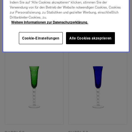
BUBBLES
BUBBLES
Indem Sie auf "Alle Cookies akzeptieren" klicken, stimmen Sie der
Verwendung von für den Betrieb der Website notwendigen Cookies, Cookies
CHAMPAGNERFLÖTE,
CHAMPAGNERFLÖTE,
zur Personalisierung, zu Statistiken und gezielter Werbung, einschließlich
FLANELL-GRAU
ROT
Drittanbieter-Cookies, zu.
Weitere Informationen zur Datenschutzerklärung.
325,00 €
325,00 €
IN DEN WARENKORB
IN DEN WARENKORB
Cookie-Einstellungen
Alle Cookies akzeptieren