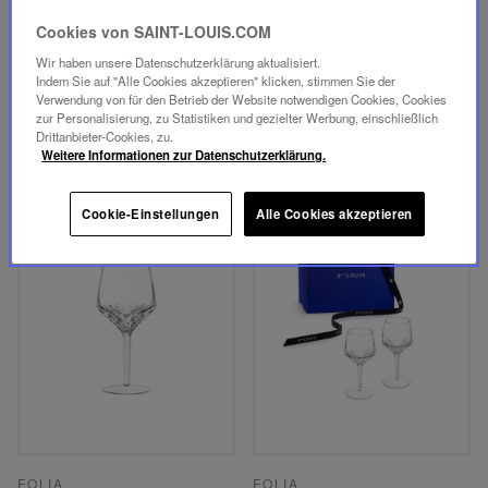
TOMMY
TOMMY
WASSERGLAS #2
2 WASSERGLÄSER #2
Cookies von SAINT-LOUIS.COM
IM SET
215,00 €
Wir haben unsere Datenschutzerklärung aktualisiert.
430,00 €
Indem Sie auf "Alle Cookies akzeptieren" klicken, stimmen Sie der
IN DEN WARENKORB
Verwendung von für den Betrieb der Website notwendigen Cookies, Cookies
IN DEN WARENKORB
zur Personalisierung, zu Statistiken und gezielter Werbung, einschließlich
Drittanbieter-Cookies, zu.
Weitere Informationen zur Datenschutzerklärung.
Cookie-Einstellungen
Alle Cookies akzeptieren
FOLIA
FOLIA