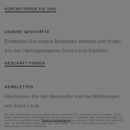
KONTAKTIEREN SIE UNS
UNSERE GESCHÄFTE
Entdecken Sie unsere Boutiquen weltweit und finden
Sie den nächstgelegenen Saint-Louis Standort.
GESCHÄFT FINDEN
NEWSLETTER
Abonnieren Sie den Newsletter und die Mitteilungen
von Saint-Louis.
Mit dem Abonnieren unseres Newsletters erklären Sie sich damit einverstanden, per E-
Mail Informationen über Angebote, Dienstleistungen, Produkte oder Veranstaltungen von
Saint-Louis gemäß unserer
Datenschutzerklärung
zu erhalten. Sie können sich jederzeit
über Ihr Online-Konto oder über den „Abmelden“-Link am Ende jeder unserer E-Mail-
Marketingnachrichten abmelden.