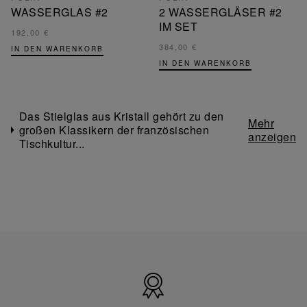
WASSERGLAS #2
2 WASSERGLÄSER #2
IM SET
192,00 €
384,00 €
IN DEN WARENKORB
IN DEN WARENKORB
Das Stielglas aus Kristall gehört zu den
großen Klassikern der französischen
Tischkultur...
Hergestellt
in
Frankreich