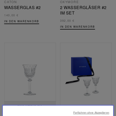
CATON
OXYMORE
WASSERGLAS #2
2 WASSERGLÄSER #2
IM SET
140,00 €
392,00 €
IN DEN WARENKORB
IN DEN WARENKORB
KULTOBJEKT
Fortfahren ohne Akzeptieren